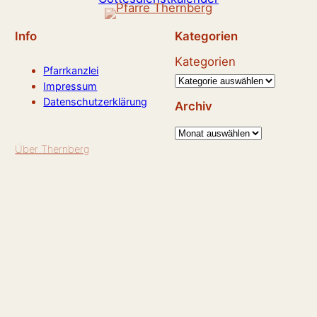
Info
Kategorien
Kategorien
Pfarrkanzlei
Impressum
Datenschutzerklärung
Archiv
A
Über Thernberg
r
c
h
i
v