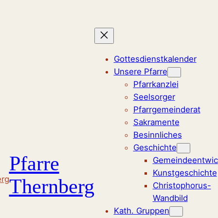
Zum
Inhalt
springen
Gottesdienstkalender
Unsere Pfarre
Pfarrkanzlei
Seelsorger
Pfarrgemeinderat
Sakramente
Besinnliches
Geschichte
Pfarre
Gemeindeentwic
Kunstgeschichte
Thernberg
Christophorus-
Wandbild
Kath. Gruppen