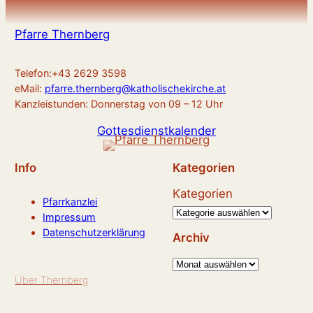
Pfarre Thernberg
Telefon:+43 2629 3598
eMail:
pfarre.thernberg@katholischekirche.at
Kanzleistunden: Donnerstag von 09 – 12 Uhr
Gottesdienstkalender
Info
Kategorien
Kategorien
Pfarrkanzlei
Impressum
Datenschutzerklärung
Archiv
A
Über Thernberg
r
c