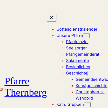
Zum
Inhalt
springen
Gottesdienstkalender
Unsere Pfarre
Pfarrkanzlei
Seelsorger
Pfarrgemeinderat
Sakramente
Besinnliches
Geschichte
Pfarre
Gemeindeentwic
Kunstgeschichte
Thernberg
Christophorus-
Wandbild
Kath. Gruppen