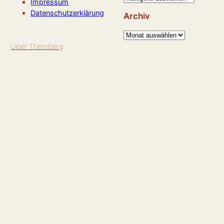
Impressum
Datenschutzerklärung
Archiv
A
Über Thernberg
r
c
h
i
v