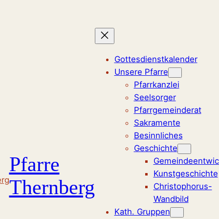
Zum
Inhalt
springen
Gottesdienstkalender
Unsere Pfarre
Pfarrkanzlei
Seelsorger
Pfarrgemeinderat
Sakramente
Besinnliches
Geschichte
Pfarre
Gemeindeentwic
Kunstgeschichte
Thernberg
Christophorus-
Wandbild
Kath. Gruppen