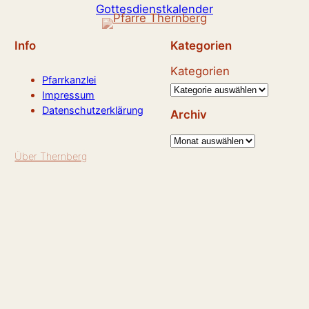
Gottesdienstkalender
Info
Kategorien
Kategorien
Pfarrkanzlei
Impressum
Datenschutzerklärung
Archiv
A
Über Thernberg
r
c
h
i
v