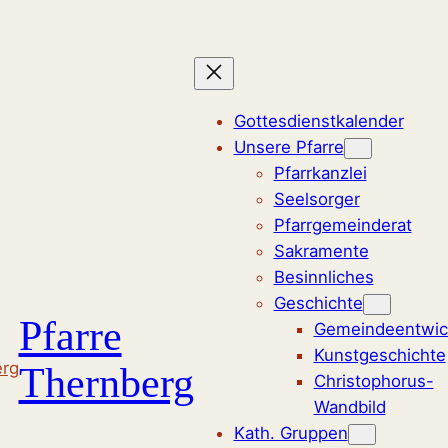
Zum
Inhalt
springen
Gottesdienstkalender
Unsere Pfarre
Pfarrkanzlei
Seelsorger
Pfarrgemeinderat
Sakramente
Besinnliches
Geschichte
Pfarre
Gemeindeentwic
Kunstgeschichte
Thernberg
Christophorus-
Wandbild
Kath. Gruppen